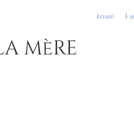
Accueil
À p
LA MèRE